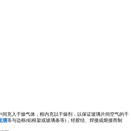
中间充入干燥气体，框内充以干燥剂，以保证玻璃片间空气的干
玻璃
等与边框(铝框架或玻璃条等)，经胶结、焊接或熔接而制