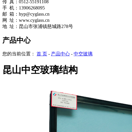
传 真：0512-55191108
手 机：13906268095
邮 箱：hyp@cyglass.cn
网
址：
www.cyglass.cn
地 址：昆山市张浦镇慈城路278号
产品中心
您的当前位置：
首 页
-
产品中心
-
中空玻璃
昆山中空玻璃结构